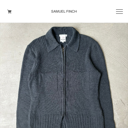
Men's
Maison Martin Margiela
Helmut Lang
Yohji Yamamoto
Other brands
TOPS
OUTER WEAR