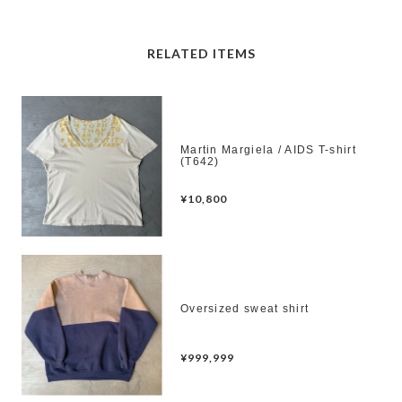
RELATED ITEMS
Martin Margiela / AIDS T-shirt
(T642)
¥10,800
Oversized sweat shirt
¥999,999