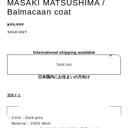
MASAKÏ MATSUSHÏMA /
Balmacaan coat
¥99,999
SOLD OUT
International shipping available
Sold out
日本国内にお住まいの方向け
通報する
Color：Dark grey
Material：100% Wool