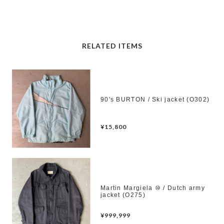
RELATED ITEMS
90's BURTON / Ski jacket (O302)
¥15,800
Martin Margiela ⑩ / Dutch army
jacket (O275)
¥999,999