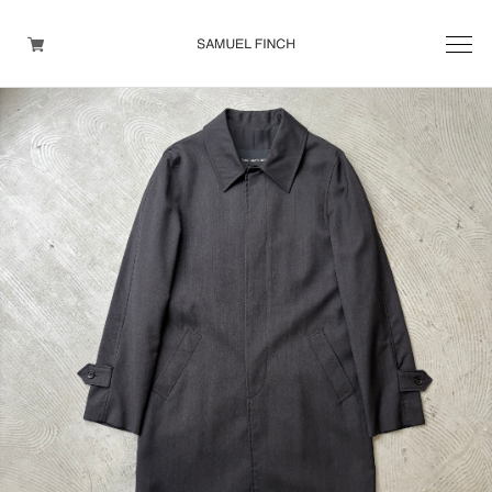
Men's
Maison Martin Margiela
Helmut Lang
Yohji Yamamoto
Other brands
TOPS
OUTER WEAR