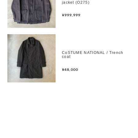
jacket (O275)
¥999,999
CoSTUME NATIONAL / Trench
coat
¥48,000