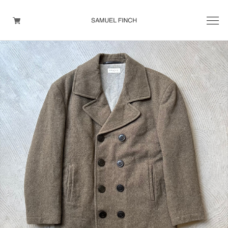
Men's
Maison Martin Margiela
Helmut Lang
Yohji Yamamoto
Other brands
TOPS
OUTER WEAR