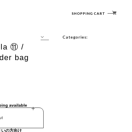
SHOPPING CART
Categories:
la ⑪ /
Tops
lder bag
Outerwear
Bottoms
Accessories
ping available
ut
まいの方向け