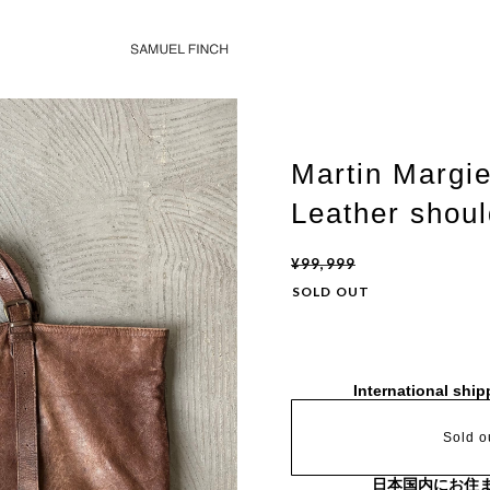
Martin Margie
Leather shou
¥99,999
SOLD OUT
International ship
Sold o
日本国内にお住