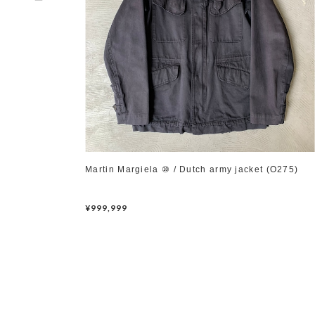
Martin Margiela ⑩ / Dutch army jacket (O275)
¥999,999