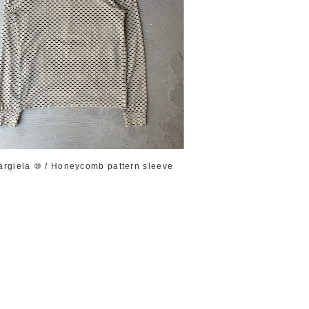
argiela ⑩ / Honeycomb pattern sleeve