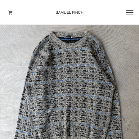
Men's
Maison Martin Margiela
Helmut Lang
Yohji Yamamoto
Other brands
TOPS
OUTER WEAR