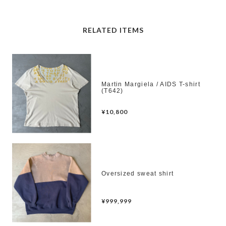
RELATED ITEMS
Martin Margiela / AIDS T-shirt
(T642)
¥10,800
Oversized sweat shirt
¥999,999