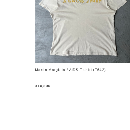
Martin Margiela / AIDS T-shirt (T642)
¥10,800