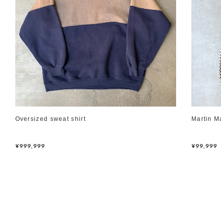
Oversized sweat shirt
Martin M
¥999,999
¥99,999