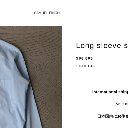
Long sleeve s
¥99,999
SOLD OUT
International ship
Sold o
日本国内にお住