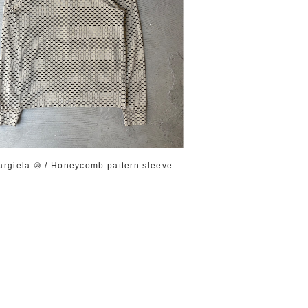
argiela ⑩ / Honeycomb pattern sleeve