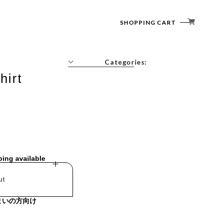
SHOPPING CART
Categories:
hirt
Tops
Outerwear
Bottoms
Accessories
ping available
ut
まいの方向け