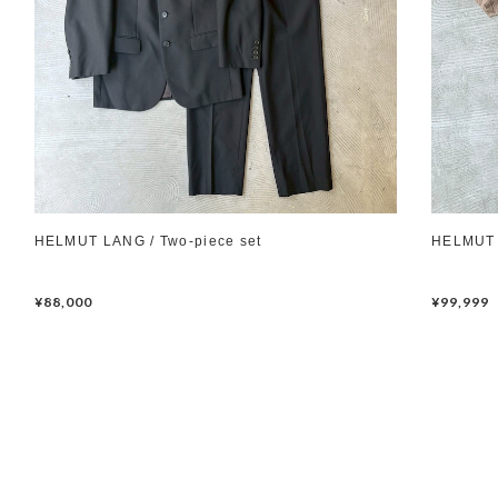
HELMUT LANG / Two-piece set
HELMUT L
¥88,000
¥99,999