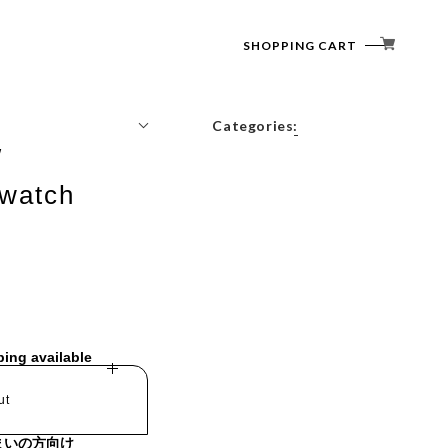
SHOPPING CART
Categories:
/
Tops
watch
Outerwear
Bottoms
Accessories
ping available
ut
まいの方向け