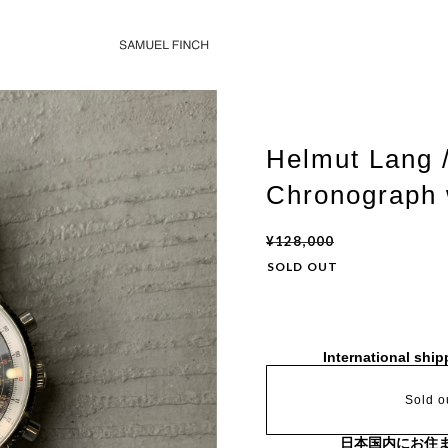
Helmut Lang 
Chronograph 
¥128,000
SOLD OUT
International ship
Sold o
日本国内にお住