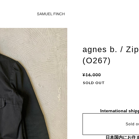
agnes b. / Zi
(O267)
¥16,000
SOLD OUT
International ship
Sold o
日本国内にお住