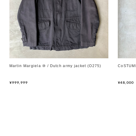
Martin Margiela ⑩ / Dutch army jacket (O275)
CoSTUME
¥999,999
¥48,000