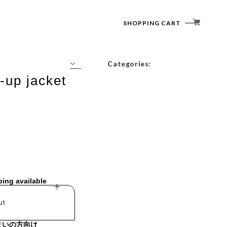
SHOPPING CART
Categories:
p-up jacket
Tops
Outerwear
Bottoms
Accessories
ping available
ut
まいの方向け